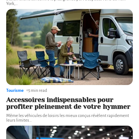
York,
…
Tourisme
5 min read
Accessoires indispensables pour
profiter pleinement de votre hymmer
Même les véhicules de loisirs les mieux conçus révèlent rapidement
leurs limites
…