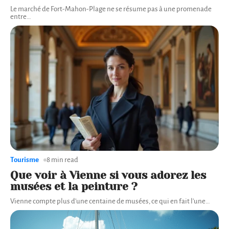
Le marché de Fort-Mahon-Plage ne se résume pas à une promenade
entre
…
Tourisme
8 min read
Que voir à Vienne si vous adorez les
musées et la peinture ?
Vienne compte plus d'une centaine de musées, ce qui en fait l'une
…