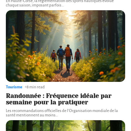
En Haute-Corse, la réglementation des sports nautiques évolue
chaque saison, imposant parfois
…
Tourisme
8 min read
Randonnée : Fréquence idéale par
semaine pour la pratiquer
Les recommandations officielles de l’Organisation mondiale de la
santé mentionnent au moins
…