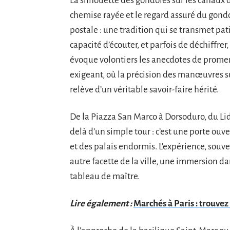
La silhouette des gondoles sur les canaux d
chemise rayée et le regard assuré du gondol
postale : une tradition qui se transmet pa
capacité d’écouter, et parfois de déchiffrer
évoque volontiers les anecdotes de promena
exigeant, où la précision des manœuvres s
relève d’un véritable savoir-faire hérité.
De la Piazza San Marco à Dorsoduro, du Li
delà d’un simple tour : c’est une porte ouve
et des palais endormis. L’expérience, souv
autre facette de la ville, une immersion d
tableau de maître.
Lire également :
Marchés à Paris : trouve