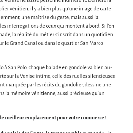
e Venise ne laisse personne indifférent. Derrière la
ier vénitien, il y a bien plus qu’une image de carte
tiemment, une maîtrise du geste, mais aussi la
, les interrogations de ceux qui montent à bord. Si l’on
de, la réalité du métier s’inscrit dans un quotidien
ur le Grand Canal ou dans le quartier San Marco
do à San Polo, chaque balade en gondole va bien au-
rte sur la Venise intime, celle des ruelles silencieuses
ent marquée par les récits du gondolier, dessine une
ans la mémoire vénitienne, aussi précieuse qu’un
z le meilleur emplacement pour votre commerce !