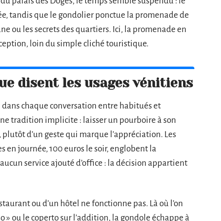
 du palais des Doges, le temps semble suspendu : le
ée, tandis que le gondolier ponctue la promenade de
e ou les secrets des quartiers. Ici, la promenade en
tion, loin du simple cliché touristique.
ue disent les usages vénitiens
te dans chaque conversation entre habitués et
ne tradition implicite : laisser un pourboire à son
 plutôt d’un geste qui marque l’appréciation. Les
s en journée, 100 euros le soir, englobent la
ucun service ajouté d’office : la décision appartient
staurant ou d’un hôtel ne fonctionne pas. Là où l’on
so » ou le coperto sur l’addition, la gondole échappe à