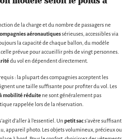
on modèle selon le poids à
nction de la charge et du nombre de passagers ne
compagnies aéronautiques
sérieuses, accessibles via
toujours la capacité de chaque ballon, du modèle
celle prévue pour accueillir près de vingt personnes.
rité
du vol en dépendent directement.
requis : la plupart des compagnies acceptent les
eignent une taille suffisante pour profiter du vol. Les
à mobilité réduite
ne sont généralement pas
ique rappelée lors de la réservation.
’agit d’aller à l’essentiel. Un
petit sac
s’avère suffisant
’eau, appareil photo. Les objets volumineux, précieux ou
lace à bord. Pour le confort, choisissez des vêtements