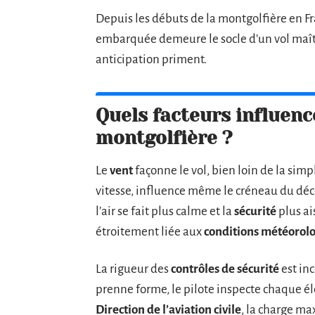
Depuis les débuts de la montgolfière en Fra
embarquée demeure le socle d’un vol maîtris
anticipation priment.
Quels facteurs influenc
montgolfière ?
Le
vent
façonne le vol, bien loin de la simp
vitesse, influence même le créneau du décol
l’air se fait plus calme et la
sécurité
plus ai
étroitement liée aux
conditions météorol
La rigueur des
contrôles de sécurité
est in
prenne forme, le pilote inspecte chaque él
Direction de l’aviation civile
, la charge m