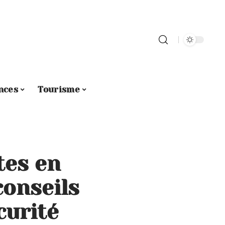
nces
Tourisme
tes en
conseils
curité