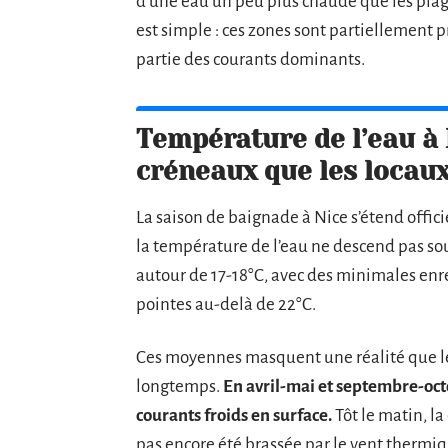
d’une eau un peu plus chaude que les plage
est simple : ces zones sont partiellement p
partie des courants dominants.
Température de l’eau à N
créneaux que les locaux
La saison de baignade à Nice s’étend offic
la température de l’eau ne descend pas s
autour de 17-18°C, avec des minimales enre
pointes au-delà de 22°C.
Ces moyennes masquent une réalité que les
longtemps.
En avril-mai et septembre-oct
courants froids en surface.
Tôt le matin, la
pas encore été brassée par le vent thermiq