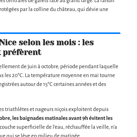
s centrales de galets face au grand large. La raison
rotégées par la colline du château, qui dévie une
ice selon les mois : les
 préfèrent
iellement de juin à octobre, période pendant laquelle
ous les 20°C. La température moyenne en mai tourne
gistrées autour de 15°C certaines années et des
 triathlètes et nageurs niçois exploitent depuis
obre, les baignades matinales avant 9h évitent les
 couche superficielle de l’eau, réchauffée la veille, n’a
ue qui se lève en milieu de matinée.