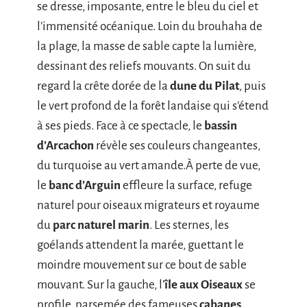
se dresse, imposante, entre le bleu du ciel et
l’immensité océanique. Loin du brouhaha de
la plage, la masse de sable capte la lumière,
dessinant des reliefs mouvants. On suit du
regard la crête dorée de la
dune du Pilat
, puis
le vert profond de la forêt landaise qui s’étend
à ses pieds. Face à ce spectacle, le
bassin
d’Arcachon
révèle ses couleurs changeantes,
du turquoise au vert amande.À perte de vue,
le
banc d’Arguin
effleure la surface, refuge
naturel pour oiseaux migrateurs et royaume
du
parc naturel marin
. Les sternes, les
goélands attendent la marée, guettant le
moindre mouvement sur ce bout de sable
mouvant. Sur la gauche, l’
île aux Oiseaux
se
profile, parsemée des fameuses
cabanes