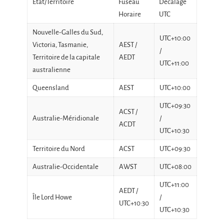
État/Territoire
Fuseau
Décalage
Horaire
UTC
Nouvelle-Galles du Sud,
UTC+10:00
Victoria, Tasmanie,
AEST /
/
Territoire de la capitale
AEDT
UTC+11:00
australienne
Queensland
AEST
UTC+10:00
UTC+09:30
ACST /
Australie-Méridionale
/
ACDT
UTC+10:30
Territoire du Nord
ACST
UTC+09:30
Australie-Occidentale
AWST
UTC+08:00
UTC+11:00
AEDT /
Île Lord Howe
/
UTC+10:30
UTC+10:30