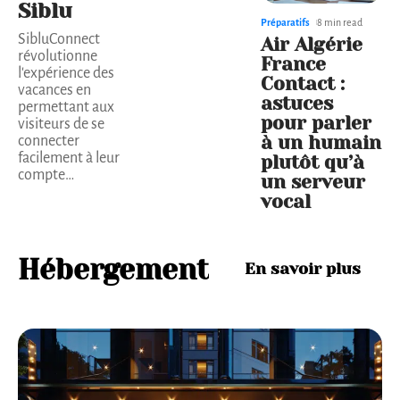
Siblu
Préparatifs
8 min read
SibluConnect
Air Algérie
révolutionne
France
l'expérience des
Contact :
vacances en
astuces
permettant aux
pour parler
visiteurs de se
à un humain
connecter
facilement à leur
plutôt qu’à
compte
…
un serveur
vocal
Hébergement
En savoir plus