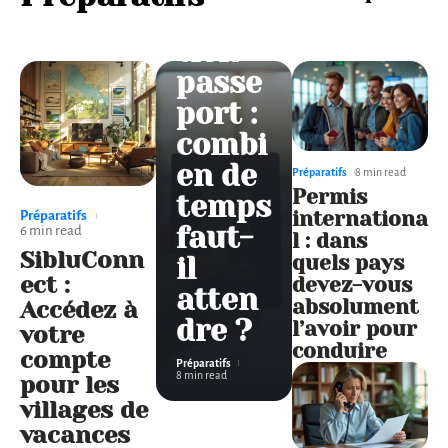
obten
tion
passe
port :
combi
en de
Préparatifs
8 min read
Permis
temps
internationa
Préparatifs
faut-
6 min read
l : dans
SibluConn
quels pays
il
ect :
devez-vous
atten
absolument
Accédez à
dre ?
l’avoir pour
votre
conduire
compte
Préparatifs
8 min read
pour les
villages de
vacances