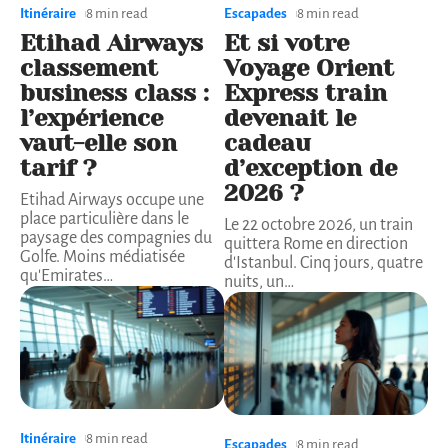
Itinéraire
8 min read
Escapades
8 min read
Etihad Airways
Et si votre
classement
Voyage Orient
business class :
Express train
l’expérience
devenait le
vaut-elle son
cadeau
tarif ?
d’exception de
2026 ?
Etihad Airways occupe une
place particulière dans le
Le 22 octobre 2026, un train
paysage des compagnies du
quittera Rome en direction
Golfe. Moins médiatisée
d'Istanbul. Cinq jours, quatre
qu'Emirates
…
nuits, un
…
Itinéraire
8 min read
Escapades
8 min read