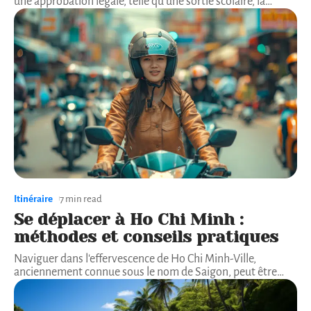
une approbation légale, telle qu'une sortie scolaire, la
…
Itinéraire
7 min read
Se déplacer à Ho Chi Minh :
méthodes et conseils pratiques
Naviguer dans l'effervescence de Ho Chi Minh-Ville,
anciennement connue sous le nom de Saigon, peut être
…