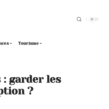
nces
Tourisme
 : garder les
ption ?