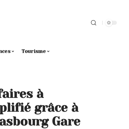
nces
Tourisme
faires à
lifié grâce à
rasbourg Gare