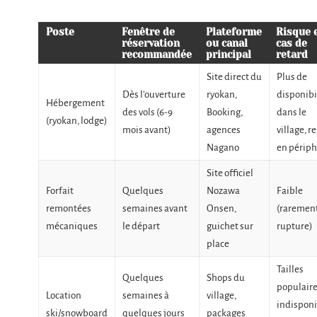
Poste
Fenêtre de
Plateforme
Risque 
réservation
ou canal
cas de
recommandée
principal
retard
Site direct du
Plus de
Dès l’ouverture
ryokan,
disponibi
Hébergement
des vols (6-9
Booking,
dans le
(ryokan, lodge)
mois avant)
agences
village, r
Nagano
en périph
Site officiel
Forfait
Quelques
Nozawa
Faible
remontées
semaines avant
Onsen,
(raremen
mécaniques
le départ
guichet sur
rupture)
place
Tailles
Quelques
Shops du
populair
Location
semaines à
village,
indisponi
ski/snowboard
quelques jours
packages