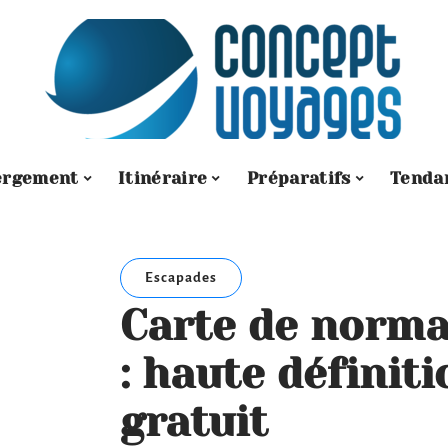
ergement
Itinéraire
Préparatifs
Tenda
Escapades
Carte de norma
: haute définit
gratuit