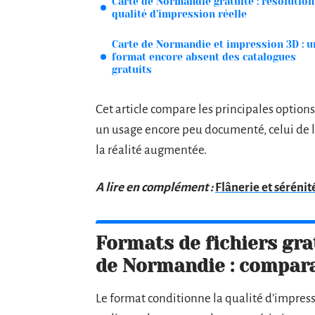
Carte de Normandie gratuite : résolution
qualité d’impression réelle
Carte de Normandie et impression 3D : u
format encore absent des catalogues
gratuits
Cet article compare les principales options
un usage encore peu documenté, celui de l
la réalité augmentée.
A lire en complément :
Flânerie et sérénité
Formats de fichiers gr
de Normandie : compara
Le format conditionne la qualité d’impressi